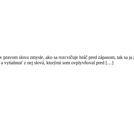
 v pravom slova zmysle, ako sa rozcvičuje hráč pred zápasom, tak sa ja
e a vytiahnuť z nej slová, ktorými som ovplyvňoval pred […]