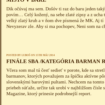
Dik očúvaj ma sem. Došóv ti raz do baru jeden taký.
povím… Celý kožený, na sebe zlaté zipsy a z ucha 
velký zlatý kruh a v ňom dve písmená že MK. Aj tí ti
Nevyzerav zle. Aby si ma pochopev, Neni som na c
POSTED BY
LUBOŠ
ON 15TH MÁJ 2014
FINÁLE SBA /KATEGÓRIA BARMAN 
Včera som mal tú česť sedieť v porote, kde sa stre
barmanov, ktorých považujem za špičku aktívne pôs
slovenskými barovými pultami. Nechcem na tomto 
priebeh súťaže, určite tak urobí v najbližšom čísle
Magazine, ktorý prinesie podrobnejší report.