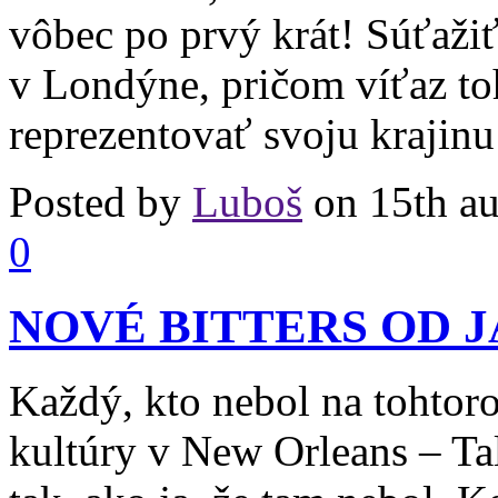
vôbec po prvý krát! Súťažiť
v Londýne, pričom víťaz to
reprezentovať svoju krajin
Posted by
Luboš
on 15th au
0
NOVÉ BITTERS OD 
Každý, kto nebol na tohtor
kultúry v New Orleans – Tal