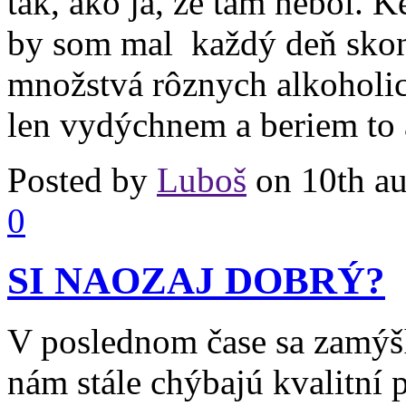
tak, ako ja, že tam nebol. K
by som mal každý deň sko
množstvá rôznych alkoholic
len vydýchnem a beriem to 
Posted by
Luboš
on 10th au
0
SI NAOZAJ DOBRÝ?
V poslednom čase sa zamýš
nám stále chýbajú kvalitní 