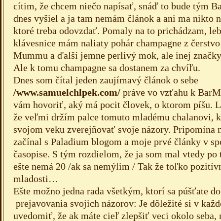
cítim, že chcem niečo napísať, snáď to bude tým 
dnes vyšiel a ja tam nemám článok a ani ma nikto n
ktoré treba odovzdať. Pomaly na to prichádzam, le
klávesnice mám naliaty pohár champagne z čerstvo 
Mummu a ďalší jemne perlivý mok, ale inej značky 
Ale k tomu champagne sa dostanem za chvíľu.
Dnes som čítal jeden zaujímavý článok o sebe
/www.samuelchlpek.com/
práve vo vzťahu k Bar
vám hovoriť, aký má pocit človek, o ktorom píšu. 
že veľmi držím palce tomuto mladému chalanovi, k
svojom veku zverejňovať svoje názory. Pripomína 
začínal s Paladium blogom a moje prvé články v 
časopise. S tým rozdielom, že ja som mal vtedy po 
ešte nemá 20 /ak sa nemýlim / Tak že toľko pozitív
mladosti…
Ešte možno jedna rada všetkým, ktorí sa púšťate do
prejavovania svojich názorov: Je dôležité si v kaž
uvedomiť, že ak máte cieľ zlepšiť veci okolo seba, 