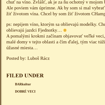
chuť na víno. Zvlášť, ak je za ňu ochotný v mojom b
Ale poviem vám úprimne. Ak by som si mal vybrať
žiť životom vína. Chcel by som žiť životom CHa
ps: nepijem víno, ktorým sa oblievajú modelky. Chu
oblievajú jazdci Fjednotky…
A pomalými krokmi začínam objavovať veľké veci, 
malé domy v tejto oblasti a čím ďalej, tým viac túž
úžasné miesta…
Posted by: Luboš Rácz
BARkultur
DOBRÉ VECI