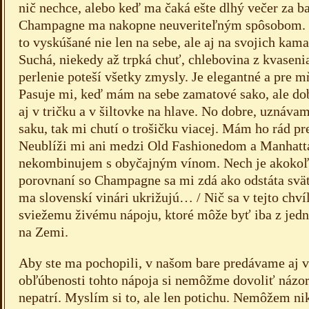
nič nechce, alebo keď ma čaká ešte dlhý večer za b
Champagne ma nakopne neuveriteľným spôsobom
to vyskúšané nie len na sebe, ale aj na svojich kam
Suchá, niekedy až trpká chuť, chlebovina z kvaseni
perlenie poteší všetky zmysly. Je elegantné a pre m
Pasuje mi, keď mám na sebe zamatové sako, ale dob
aj v tričku a v šiltovke na hlave. No dobre, uznáva
saku, tak mi chutí o trošičku viacej. Mám ho rád pr
Neublíži mi ani medzi Old Fashionedom a Manhatt
nekombinujem s obyčajným vínom. Nech je akokoľ
porovnaní so Champagne sa mi zdá ako odstáta svät
ma slovenskí vinári ukrižujú… / Nič sa v tejto chví
sviežemu živému nápoju, ktoré môže byť iba z jedn
na Zemi.
Aby ste ma pochopili, v našom bare predávame aj v
obľúbenosti tohto nápoja si nemôžme dovoliť názor
nepatrí. Myslím si to, ale len potichu. Nemôžem n