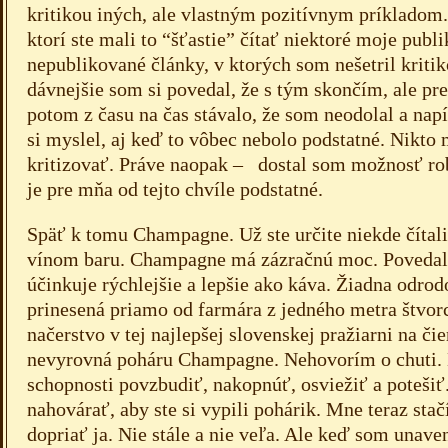
kritikou iných, ale vlastným pozitívnym príkladom. 
ktorí ste mali to “šťastie” čítať niektoré moje publi
nepublikované články, v ktorých som nešetril kriti
dávnejšie som si povedal, že s tým skončím, ale pre
potom z času na čas stávalo, že som neodolal a nap
si myslel, aj keď to vôbec nebolo podstatné. Nikto 
kritizovať. Práve naopak – dostal som možnosť robi
je pre mňa od tejto chvíle podstatné.
Späť k tomu Champagne. Už ste určite niekde čítal
vínom baru. Champagne má zázračnú moc. Povedal
účinkuje rýchlejšie a lepšie ako káva. Žiadna odrod
prinesená priamo od farmára z jedného metra štvor
načerstvo v tej najlepšej slovenskej pražiarni na čie
nevyrovná poháru Champagne. Nehovorím o chuti.
schopnosti povzbudiť, nakopnúť, osviežiť a poteši
nahovárať, aby ste si vypili pohárik. Mne teraz sta
dopriať ja. Nie stále a nie veľa. Ale keď som unav