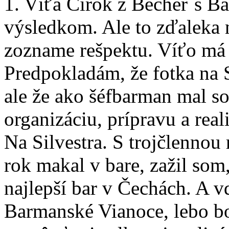
1. Víťa Cirok z Becher`s Ba
výsledkom. Ale to zďaleka 
zozname rešpektu. Víťo má s
Predpokladám, že fotka na S
ale že ako šéfbarman mal so
organizáciu, prípravu a rea
Na Silvestra. S trojčlenno
rok makal v bare, zažil som,
najlepší bar v Čechách. A 
Barmanské Vianoce, lebo bo