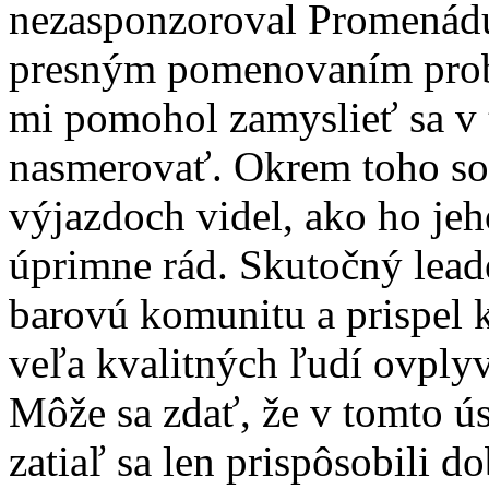
nezasponzoroval Promenádu
presným pomenovaním prob
mi pomohol zamyslieť sa v 
nasmerovať. Okrem toho so
výjazdoch videl, ako ho jeh
úprimne rád. Skutočný leade
barovú komunitu a prispel 
veľa kvalitných ľudí ovply
Môže sa zdať, že v tomto ús
zatiaľ sa len prispôsobili d