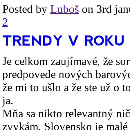
Posted by
Luboš
on 3rd jan
2
Je celkom zaujímavé, že som
predpovede nových barovýc
že mi to ušlo a že ste už o t
ja.
Mňa sa nikto relevantný nič
zvykám. Slovensko je malé 