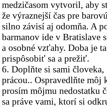
medzičasom vytvoril, aby s
že výraznejší čas pre barov
silno závisí aj odomňa. A po
barmanov ide v Bratislave s
a osobné vzťahy. Doba je ta
prispôsobiť sa a prežiť.
6. Doplňte si sami človeka,
prácou.. Ospravedlňte môj k
prosím môjmu nedostatku ča
sa práve vami, ktorí si odkr