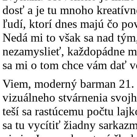
dosť a je tu mnoho kreatívn
ľudí, ktorí dnes majú čo po
Nedá mi to však sa nad tým,
nezamyslieť, každopádne mi 
sa mi o tom chce vám dať v
Viem, moderný barman 21. st
vizuálneho stvárnenia svojh
teší sa rastúcemu počtu laj
sa tu vycítiť žiadny sarkaz