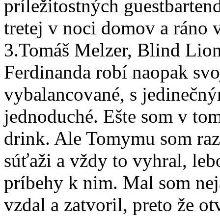
príležitostných guestbarten
tretej v noci domov a ráno 
3.Tomáš Melzer, Blind Lion
Ferdinanda robí naopak svo
vybalancované, s jedinečn
jednoduché. Ešte som v tom
drink. Ale Tomymu som raz, 
súťaži a vždy to vyhral, leb
príbehy k nim. Mal som neja
vzdal a zatvoril, preto že o