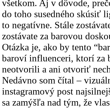
všetkom. Aj v dôvode, prečo
do toho susedného skúsiť li
to negatívne. Stále zostávat
zostávate za barovou dosko
Otázka je, ako by tento “ba
baroví influenceri, ktorí za
neotvorili a ani otvoriť nec
Nedávno som čítal – vizuá
instagramový post najsilnej
sa zamýšľa nad tým, že vlast