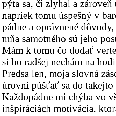
pýta sa, či zlyhal a zárove
napriek tomu úspešný v ba
pádne a oprávnené dôvody, 
mňa samotného sú jeho posty
Mám k tomu čo dodať verte,
si ho radšej nechám na hodi
Predsa len, moja slovná záso
úrovni púšťať sa do takejto
Každopádne mi chýba vo vš
inšpiráciách motivácia, kt