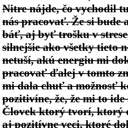
Nitre nájde, čo vychodil t
nás pracovať. Že si bude a
báť, aj byť trošku v stres
silnejšie ako všetky tieto
netuší, akú energiu mi do
pracovať ďalej v tomto 
mi dala chuť a možnosť k
pozitivíne, že, že mi to id
Človek ktorý tvorí, ktorý 
aj pozitívne veci, ktoré d