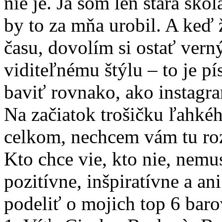
nie je. Ja som len stará ško
by to za mňa urobil. A keď 
času, dovolím si ostať vern
viditeľnému štýlu – to je p
baviť rovnako, ako instagr
Na začiatok trošičku ľahkéh
celkom, nechcem vám tu ro
Kto chce vie, kto nie, nemus
pozitívne, inšpiratívne a a
podeliť o mojich top 6 bar