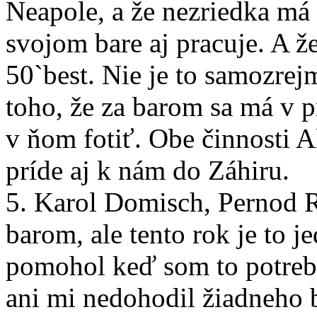
Neapole, a že nezriedka má
svojom bare aj pracuje. A ž
50`best. Nie je to samozrejm
toho, že za barom sa má v 
v ňom fotiť. Obe činnosti A
príde aj k nám do Záhiru.
5. Karol Domisch, Pernod R
barom, ale tento rok je to j
pomohol keď som to potrebo
ani mi nedohodil žiadneho 