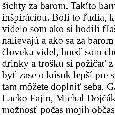
šichty za barom. Takíto ba
inšpiráciou. Boli to ľudia, 
videlo som ako si hodili fľ
nalievajú a ako sa za baro
človeka videl, hneď som ch
drinky a trošku si požičať z
byť zase o kúsok lepší pre s
tam môžete doplniť seba. G
Lacko Fajin, Michal Dojčá
možnosť počas mojih občas