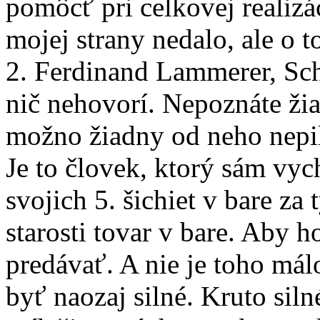
pomôcť pri celkovej realizác
mojej strany nedalo, ale o 
2. Ferdinand Lammerer, Sc
nič nehovorí. Nepoznáte žia
možno žiadny od neho nepil
Je to človek, ktorý sám vy
svojich 5. šichiet v bare z
starosti tovar v bare. Aby h
predávať. A nie je toho mál
byť naozaj silné. Kruto sil