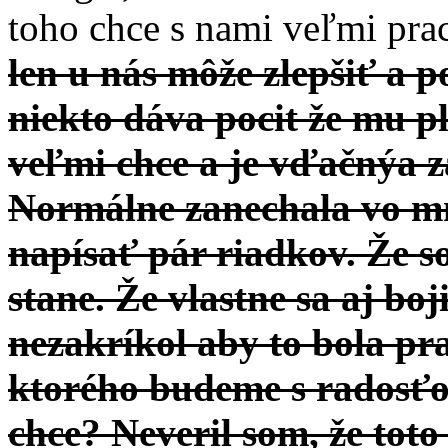
toho chce s nami veľmi pra
len u nás môže zlepšiť a 
niekto dáva pocit že mu p
veľmi chce a je vďačnýa z
Normálne zanechala vo mn
napísať pár riadkov. Že so
stane. Že vlastne sa aj bo
nezakríkol aby to bola pr
ktorého budeme s radosťou
chce? Neveril som, že toto