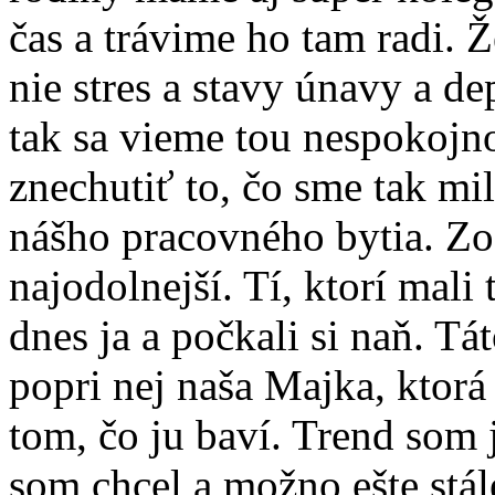
čas a trávime ho tam radi. Ž
nie stres a stavy únavy a dep
tak sa vieme tou nespokojn
znechutiť to, čo sme tak mil
nášho pracovného bytia. Zosta
najodolnejší. Tí, ktorí mali
dnes ja a počkali si naň. T
popri nej naša Majka, ktorá
tom, čo ju baví. Trend som 
som chcel a možno ešte stál