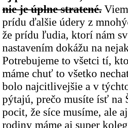
nie je úplne stratené.
Viem,
prídu ďalšie údery z mnohýc
že prídu ľudia, ktorí nám 
nastavením dokážu na nejaký
Potrebujeme to všetci tí, kto
máme chuť to všetko nechať,
bolo najcitlivejšie a v tých
pýtajú, prečo musíte ísť na
pocit, že síce musíme, ale 
rodiny máme aj super koleg