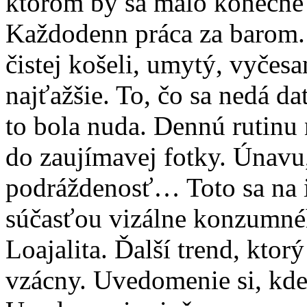
ktorom by sa malo konečne 
Každodenn práca za barom. 
čistej košeli, umytý, vyčes
najťažšie. To, čo sa nedá d
to bola nuda. Dennú rutinu
do zaujímavej fotky. Únavu
podráždenosť… Toto sa na i
súčasťou vizálne konzumné
Loajalita. Ďalší trend, kto
vzácny. Uvedomenie si, kde