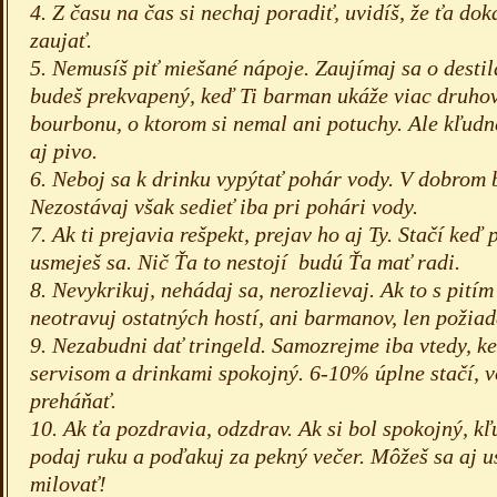
4. Z času na čas si nechaj poradiť, uvidíš, že ťa do
zaujať.
5. Nemusíš piť miešané nápoje. Zaujímaj sa o destilá
budeš prekvapený, keď Ti barman ukáže viac druhov 
bourbonu, o ktorom si nemal ani potuchy. Ale kľudn
aj pivo.
6. Neboj sa k drinku vypýtať pohár vody. V dobrom 
Nezostávaj však sedieť iba pri pohári vody.
7. Ak ti prejavia rešpekt, prejav ho aj Ty. Stačí keď
usmeješ sa. Nič Ťa to nestojí budú Ťa mať radi.
8. Nevykrikuj, nehádaj sa, nerozlievaj. Ak to s pitím
neotravuj ostatných hostí, ani barmanov, len požiada
9. Nezabudni dať tringeld. Samozrejme iba vtedy, ke
servisom a drinkami spokojný. 6-10% úplne stačí, 
preháňať.
10. Ak ťa pozdravia, odzdrav. Ak si bol spokojný, 
podaj ruku a poďakuj za pekný večer. Môžeš sa aj 
milovať!