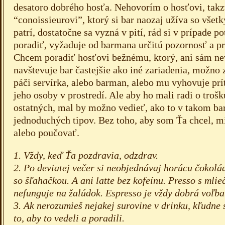
desatoro dobrého hosťa. Nehovorím o hosťovi, ta
“conoissieurovi”, ktorý si bar naozaj užíva so všet
patrí, dostatočne sa vyzná v pití, rád si v prípade p
poradiť, vyžaduje od barmana určitú pozornosť a pr
Chcem poradiť hosťovi bežnému, ktorý, ani sám ne
navštevuje bar častejšie ako iné zariadenia, možno
páči servírka, alebo barman, alebo mu vyhovuje pr
jeho osoby v prostredí. Ale aby ho mali radi o trošk
ostatných, mal by možno vedieť, ako to v takom bar
jednoduchých tipov. Bez toho, aby som Ťa chcel, mi
alebo poučovať.
1. Vždy, keď Ťa pozdravia, odzdrav.
2. Po deviatej večer si neobjednávaj horúcu čokolád
so šľahačkou. A ani latte bez kofeínu. Presso s mli
nefunguje na žalúdok. Espresso je vždy dobrá voľba
3. Ak nerozumieš nejakej surovine v drinku, kľudne 
to, aby to vedeli a poradili.