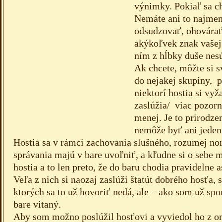
výnimky. Pokiaľ sa c
Nemáte ani to najmen
odsudzovať, ohovárať
akýkoľvek znak vašej 
ním z hĺbky duše nes
Ak chcete, môžte si s
do nejakej skupiny, p
niektorí hostia si vy
zaslúžia/ viac pozorn
menej. Je to prirodze
nemôže byť ani jeden
Hostia sa v rámci zachovania slušného, rozumej no
správania majú v bare uvoľniť, a kľudne si o sebe m
hostia a to len preto, že do baru chodia pravidelne 
Veľa z nich si naozaj zaslúži štatút dobrého hosťa, s
ktorých sa to už hovoriť nedá, ale – ako som už spo
bare vítaný.
Aby som možno poslúžil hosťovi a vyviedol ho z o